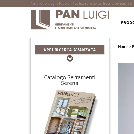
Porte vetro e legno Padova - Realizzazione porte, finestre, portoncini
RICERCA TRA LE REALIZZAZIONI
PRODO
Home
»
P
APRI RICERCA AVANZATA
Catalogo Serramenti
Serena