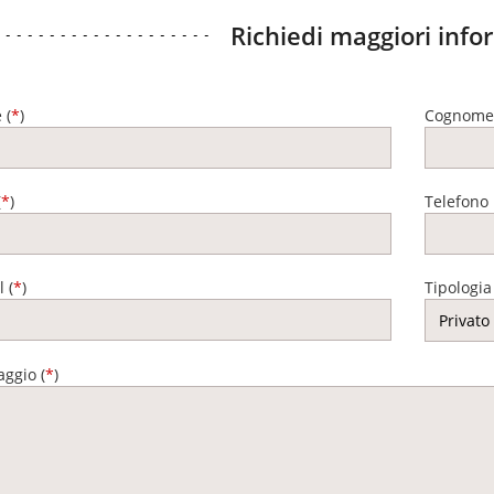
Richiedi maggiori info
 (
*
)
Cognome
(
*
)
Telefono
 (
*
)
Tipologia
ggio (
*
)