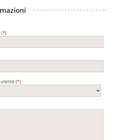
rmazioni
 (
*
)
 utente (
*
)