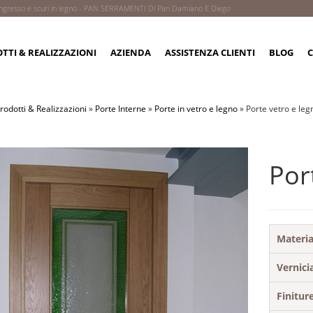
 d'ingresso e scuri in legno - PAN SERRAMENTI Di Pan Damiano E Diego
TTI & REALIZZAZIONI
AZIENDA
ASSISTENZA CLIENTI
BLOG
C
rodotti & Realizzazioni
»
Porte Interne
»
Porte in vetro e legno
»
Porte vetro e leg
Por
Materia
Vernici
Finitur