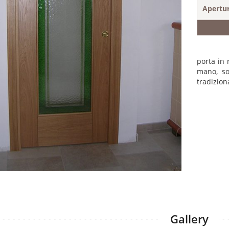
Apertu
porta in 
mano, so
tradiziona
Gallery