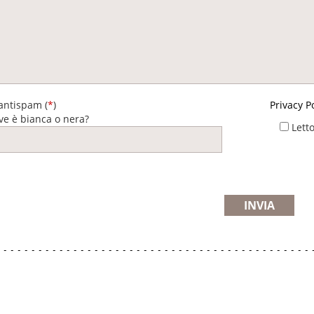
antispam (
*
)
Privacy Po
ve è bianca o nera?
Lett