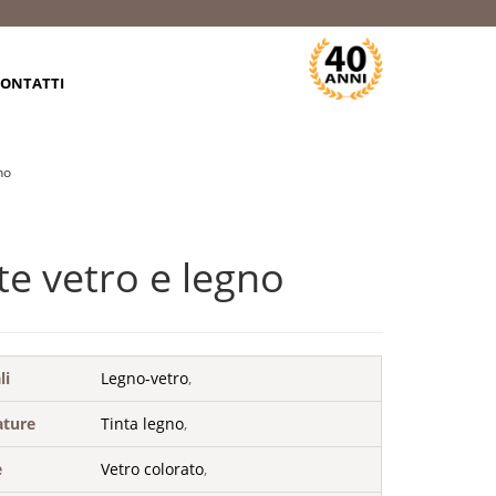
ONTATTI
no
te vetro e legno
li
Legno-vetro
,
ature
Tinta legno
,
e
Vetro colorato
,