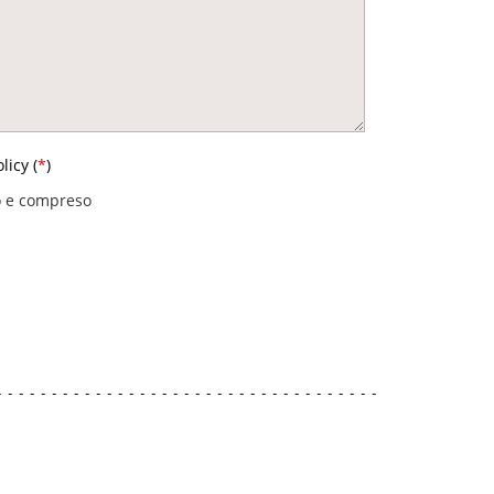
licy (
*
)
o e compreso